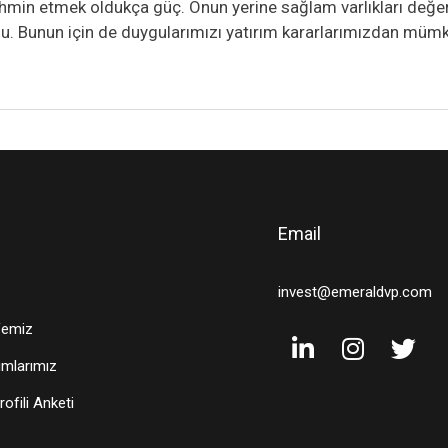
ahmin etmek oldukça güç. Onun yerine sağlam varlıkları değer
su. Bunun için de duygularımızı yatırım kararlarımızdan mü
Email
invest@emeraldvp.com
femiz
ımlarımız
rofili Anketi