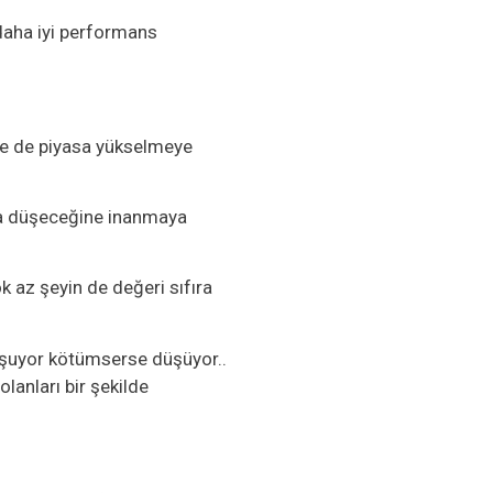
daha iyi performans
ece de piyasa yükselmeye
 da düşeceğine inanmaya
 az şeyin de değeri sıfıra
oşuyor kötümserse düşüyor..
olanları bir şekilde