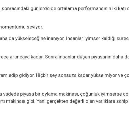
n sonrasındaki günlerde de ortalama performansının iki katı 
ı momentumu seviyor.
aha da yükseleceğine inanıyor. İnsanlar iyimser kaldığı sür
örece artıncaya kadar. Sonra insanlar düşen piyasanın daha
am edip gidiyor. Hiçbir şey sonsuza kadar yükselmiyor ve çok
sa vadede piyasa bir oylama makinası, çoğunluk iyimserse c
tı makinası gibi. Yani gerçekten değerli olan varlıklara sahip 